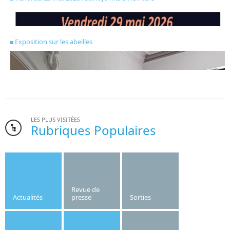
Exposition sur les abeilles
LES PLUS VISITÉES
Rubriques Populaires
Bonne nouvelle pour l’institut Saint-Joseph. Le gymnase de
l’établissement, dont la création date des années 1970, va
être refait cet été.
Revue de
Actualités
presse
Sorties
Publié le
10/06/2026