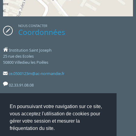
e
Les 6
ont exploité cette belle exposition grâce à un
historiques, et pour que la musique vive en ces
questionnaire préparé par Mme Quesnel en cours
lieux.
de SVT.
NOUS CONTACTER
Coordonnées
Institution Saint Joseph
25 rue des Ecoles
50800 Villedieu les Poêles
ce.0500123m@ac-normandie.fr
02.33.91.08.08
Notre établissement accueille le public aux horaires suivants :
En poursuivant votre navigation sur ce site,
8h00 12h00 - 13h30 17h00 - Lundi, Mardi, Jeudi, Vendredi
vous acceptez l'utilisation de cookies pour
et le mercredi de 8h00 à 12h00
gérer votre session et mesurer la
fréquentation du site.