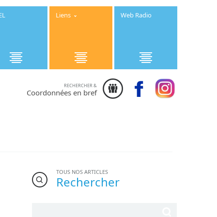
EL
Liens
Web Radio
RECHERCHER &
Institution
Coordonnées en bref
Saint Joseph
- 25 rue des
Ecoles 50800
Villedieu les
Poêles -
Téléphone :
02.33.91.08.08
TOUS NOS ARTICLES
Rechercher