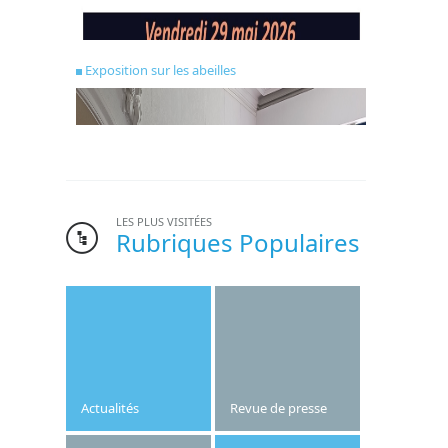
Exposition sur les abeilles
LES PLUS VISITÉES
Rubriques Populaires
Bonne nouvelle pour l’institut Saint-Joseph.
Le gymnase de l’établissement, dont la
création date des années 1970, va être
refait cet été.
Actualités
Revue de presse
Publié le